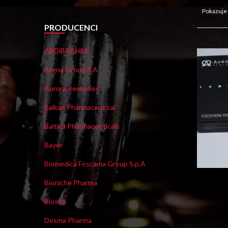
Pokazuje
PRODUCENCI
ABDiBRAHiM
Arena Group S.A.
Aurora Remedies
Balkan Pharmaceutical
Baltica Pharmaceuticals
Bayer
Biomedica Foscama Group S.p.A
Bioniche Pharma
Biosira
Desma Pharma