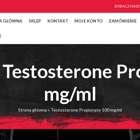
ZOBACZ NASZ
A GŁÓWNA
SKLEP
KONTAKT
MOJE KONTO
ZAMÓWIENIE
K
 Testosterone P
mg/ml
Strona główna
»
Testosterone Propionate 100 mg/ml