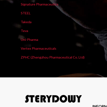
Signature Pharmaceutics
STEEL
Takeda
Teva
Uni-Pharma
Vertex Pharmaceuticals
ZPHC (Zhengzhou Pharmaceutical Co. Ltd)
INFOR