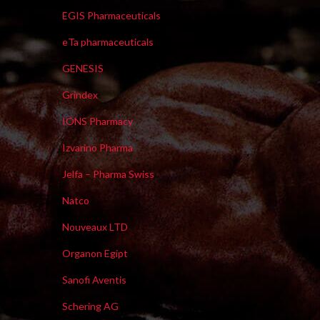
EGIS Pharmaceuticals
eTa pharmaceuticals
GENESIS
Grindex
IONS Pharmacy
Izvarino Pharma
Jelfa – Pharma Swiss
Natco
Nouveaux LTD
Organon Egipt
Sanofi Aventis
Schering AG