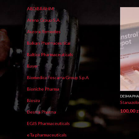
ABDiBRAHiM
Arena Group S.A.
Aurora Remedies
Balkan Pharmaceutical
Baltica Pharmaceuticals
Bayer
Biomedica Foscama Group S.p.A
Bioniche Pharma
DESMA PH
Biosira
Stanazol
100,00
z
Desma Pharma
EGIS Pharmaceuticals
eTa pharmaceuticals