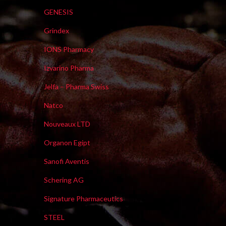
GENESIS
Grindex
IONS Pharmacy
Izvarino Pharma
Jelfa – Pharma Swiss
Natco
Nouveaux LTD
Organon Egipt
Sanofi Aventis
Schering AG
Signature Pharmaceutics
STEEL