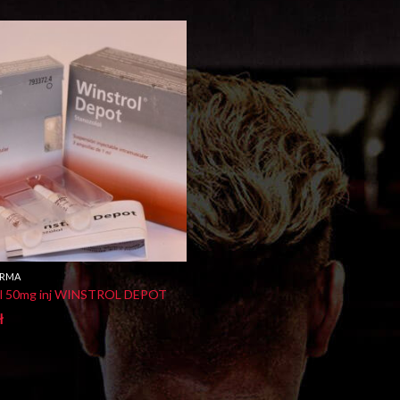
ARMA
ol 50mg inj WINSTROL DEPOT
ł