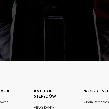
MACJE
KATEGORIE
PRODUCENCI
STERYDÓW
łówna
Aurora Remedies
ABDiBRAHiM