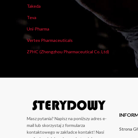
Takeda
Teva
Uni-Pharma
Vertex Pharmaceuticals
ZPHC (Zhengzhou Pharmaceutical Co. Ltd)
INFOR
Masz pytania? Napisz na poniższy adres e-
mail lub skorzystaj z formularza
Strona G
kontaktowego w zakładce kontakt! Nasi