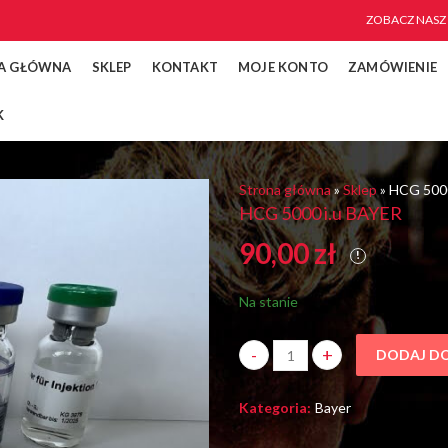
ZOBACZ NASZ
A GŁÓWNA
SKLEP
KONTAKT
MOJE KONTO
ZAMÓWIENIE
K
Strona główna
»
Sklep
»
HCG 5000
HCG 5000 i.u BAYER
90,00
zł
Na stanie
DODAJ D
HCG 5000 i.u BAYER ilość
Kategoria:
Bayer