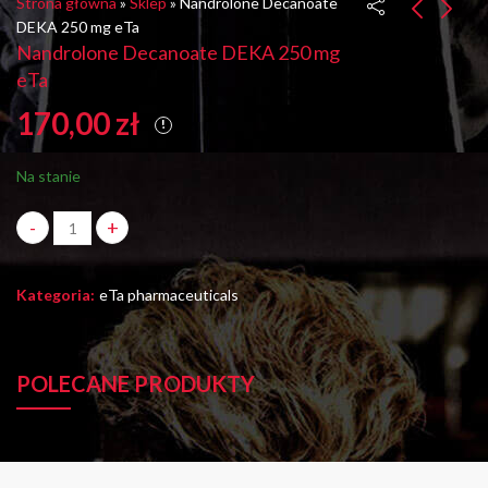
Strona główna
»
Sklep
»
Nandrolone Decanoate
DEKA 250 mg eTa
Nandrolone Decanoate DEKA 250 mg
Efedryna 50 mg
Oxymetholone 25 mg /
eTa
ARENA
1 tab ANAPOLON eTa
170,00
zł
120,00
200,00
zł
zł
Na stanie
Nandrolone Decanoate DEKA 250 mg eTa ilość
Kategoria:
eTa pharmaceuticals
POLECANE PRODUKTY