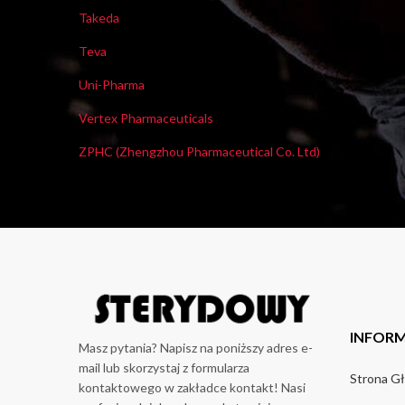
Takeda
Teva
Uni-Pharma
Vertex Pharmaceuticals
ZPHC (Zhengzhou Pharmaceutical Co. Ltd)
INFOR
Masz pytania? Napisz na poniższy adres e-
mail lub skorzystaj z formularza
Strona G
kontaktowego w zakładce kontakt! Nasi