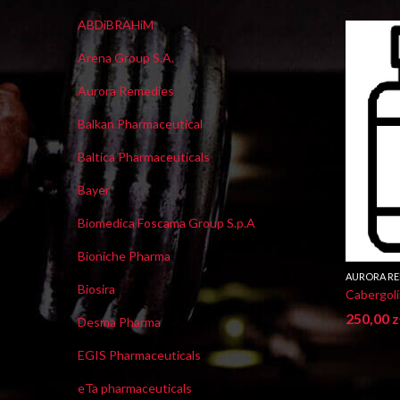
ABDiBRAHiM
Arena Group S.A.
Aurora Remedies
Balkan Pharmaceutical
Baltica Pharmaceuticals
Bayer
Biomedica Foscama Group S.p.A
Bioniche Pharma
AURORA RE
Biosira
Cabergol
250,00
z
Desma Pharma
EGIS Pharmaceuticals
eTa pharmaceuticals