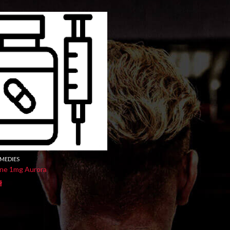
MEDIES
ine 1mg Aurora
ł