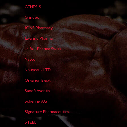
GENESIS
Grindex
IONS Pharmacy
Izvarino Pharma
Jelfa – Pharma Swiss
Natco
Nouveaux LTD
Organon Egipt
Sanofi Aventis
Schering AG
Signature Pharmaceutics
STEEL