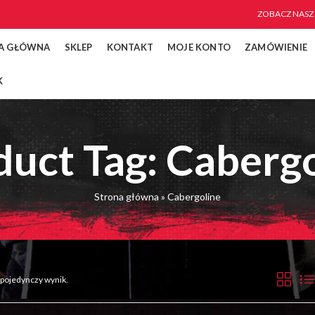
ZOBACZ NASZ
A GŁÓWNA
SKLEP
KONTAKT
MOJE KONTO
ZAMÓWIENIE
K
uct Tag: Cabergo
Strona główna
»
Cabergoline
 pojedynczy wynik.