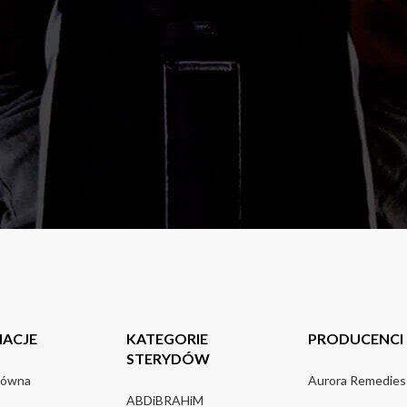
MACJE
KATEGORIE
PRODUCENCI
STERYDÓW
łówna
Aurora Remedies
ABDiBRAHiM