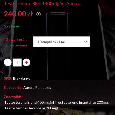
Testosterone Blend 400 mg/ml Aurora
Trestolone Acetate
Methandienone
240,00
zł
50mg/ml Aurora
10mg/tab Aurora
480,00
140,00
zł
zł
Na stanie
Zawartość
opakowania
Testosterone Blend 400 mg/ml Aurora ilość
SKU:
Brak danych
Kategoria:
Aurora Remedies
Znaczniki:
Testosterone Blend 400 mg/ml (Testosterone Enantahte 200mg
,
Testosterone Decanoate 200mg)