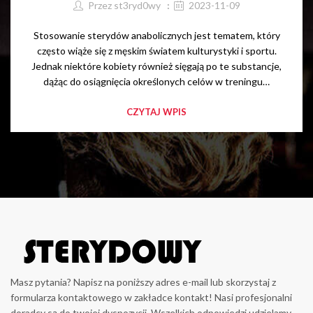
Przez
st3ryd0wy
2023-11-09
Stosowanie sterydów anabolicznych jest tematem, który
często wiąże się z męskim światem kulturystyki i sportu.
Jednak niektóre kobiety również sięgają po te substancje,
dążąc do osiągnięcia określonych celów w treningu…
CZYTAJ WPIS
Masz pytania? Napisz na poniższy adres e-mail lub skorzystaj z
formularza kontaktowego w zakładce kontakt! Nasi profesjonalni
doradcy są do twojej dyspozycji. Wszelkich odpowiedzi udzielamy